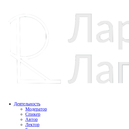
Перейти
к
содержимому
Деятельность
Модератор
Спикер
Автор
Лектор