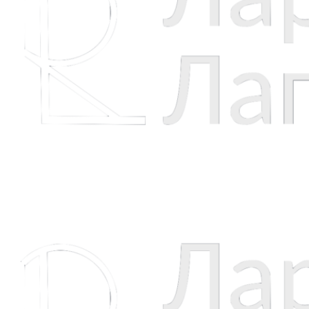
Никакая часть сайта не может быть скопирована без
гиперссылки на источник на д.э.н., проф. Л.В. Лапидус,
www.larisalapidus.ru