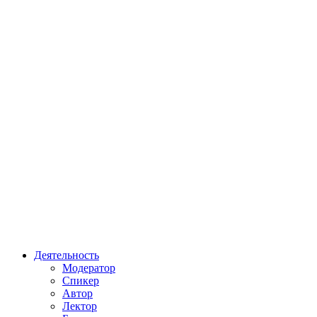
Перейти
к
содержимому
Деятельность
Модератор
Спикер
Автор
Лектор